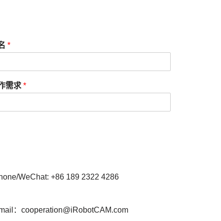
名
*
作需求
*
hone/WeChat: +86 189 2322 4286
mail：cooperation@iRobotCAM.com