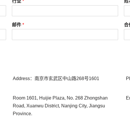
行业
*
姓
邮件
*
合
Address：南京市玄武区中山路268号1601
P
Room 1601, Huijie Plaza, No. 268 Zhongshan
E
d
Road, Xuanwu District, Nanjing City, Jiangsu
Province.