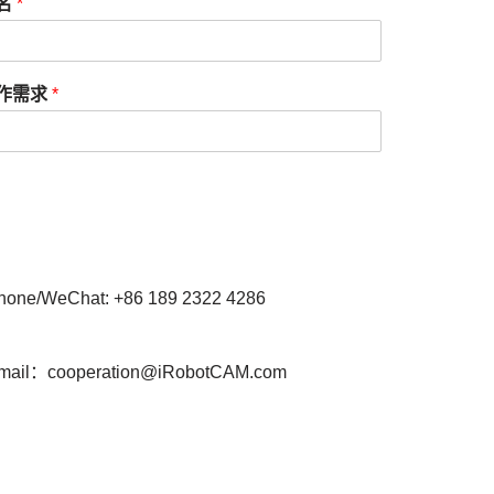
名
*
作需求
*
hone/WeChat: +86 189 2322 4286
mail：cooperation@iRobotCAM.com