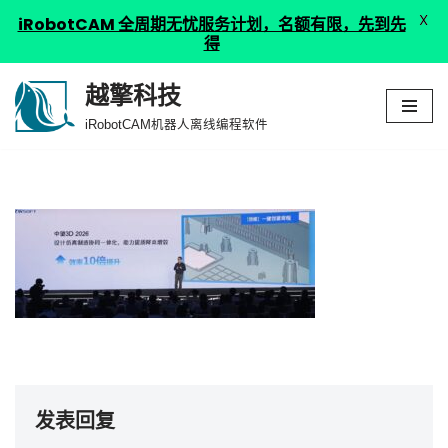
X
iRobotCAM 全周期无忧服务计划，名额有限，先到先
得
越擎科技
跳
iRobotCAM机器人离线编程软件
至
正
文
发表回复