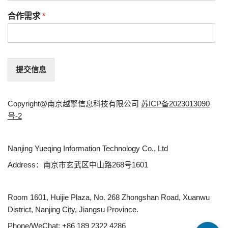
合作需求
*
提交信息
Copyright@南京越擎信息科技有限公司
苏ICP备2023013090
号-2
Nanjing Yueqing Information Technology Co., Ltd
Address：南京市玄武区中山路268号1601
Room 1601, Huijie Plaza, No. 268 Zhongshan Road, Xuanwu
District, Nanjing City, Jiangsu Province.
Phone/WeChat: +86 189 2322 4286