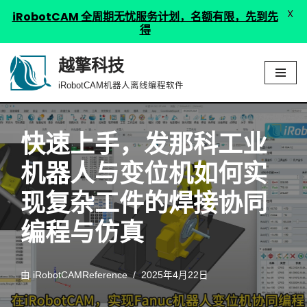
X
iRobotCAM 全周期无忧服务计划，名额有限，先到先
得
越擎科技
跳
iRobotCAM机器人离线编程软件
至
正
文
快速上手，发那科工业
机器人与变位机如何实
现复杂工件的焊接协同
编程与仿真
由
iRobotCAMReference
2025年4月22日