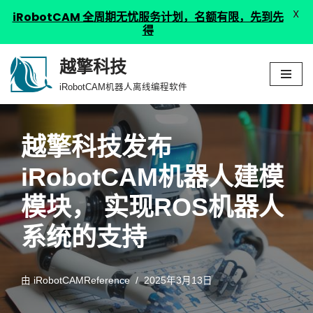
X
iRobotCAM 全周期无忧服务计划，名额有限，先到先
得
越擎科技
跳
iRobotCAM机器人离线编程软件
至
正
文
越擎科技发布
iRobotCAM机器人建模
模块， 实现ROS机器人
系统的支持
由
iRobotCAMReference
2025年3月13日