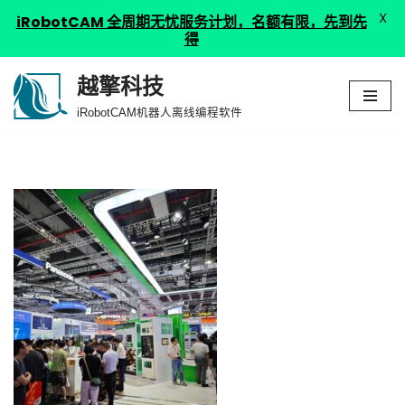
X
iRobotCAM 全周期无忧服务计划，名额有限，先到先
得
越擎科技
跳
iRobotCAM机器人离线编程软件
至
正
文