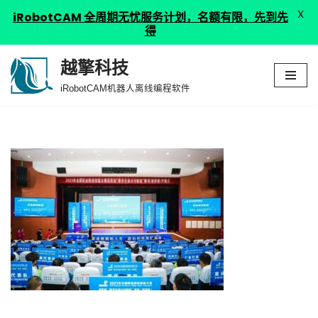
X
iRobotCAM 全周期无忧服务计划，名额有限，先到先
得
越擎科技
跳
iRobotCAM机器人离线编程软件
至
正
文