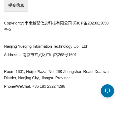
提交信息
Copyright@南京越擎信息科技有限公司
苏ICP备2023013090
号-2
Nanjing Yueqing Information Technology Co., Ltd
Address：南京市玄武区中山路268号1601
Room 1601, Huijie Plaza, No. 268 Zhongshan Road, Xuanwu
District, Nanjing City, Jiangsu Province.
Phone/WeChat: +86 189 2322 4286
Email：cooperation@iRobotCAM.com
Neve
| 采用
WordPress