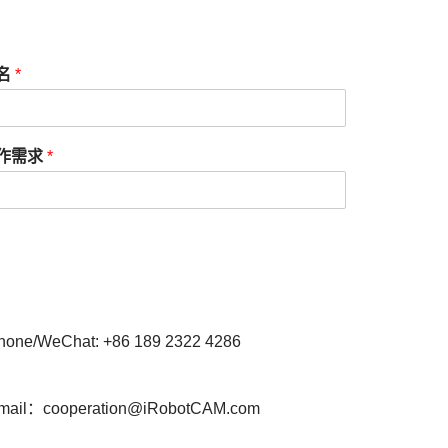
名
*
作需求
*
hone/WeChat: +86 189 2322 4286
mail：cooperation@iRobotCAM.com