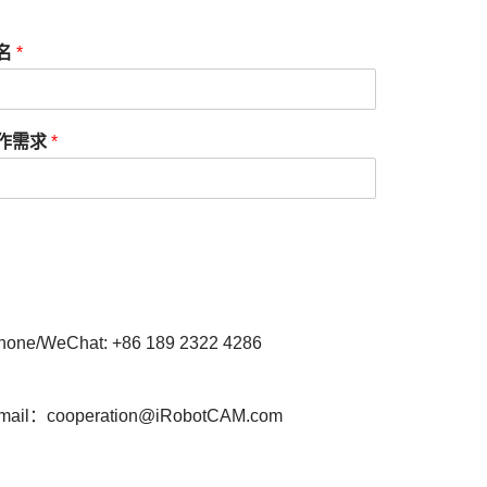
名
*
作需求
*
hone/WeChat: +86 189 2322 4286
mail：cooperation@iRobotCAM.com