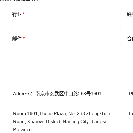
行业
*
姓
邮件
*
合
Address：南京市玄武区中山路268号1601
P
Room 1601, Huijie Plaza, No. 268 Zhongshan
E
d
Road, Xuanwu District, Nanjing City, Jiangsu
Province.