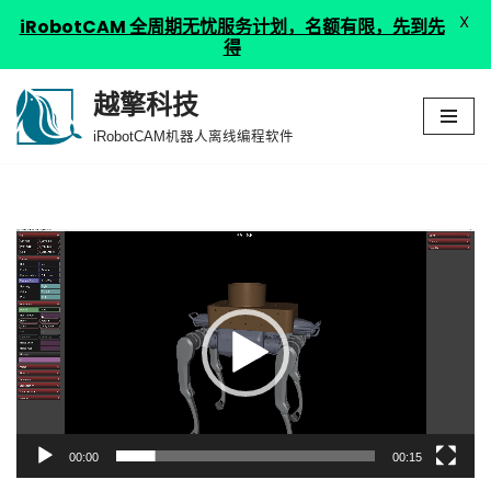
X
iRobotCAM 全周期无忧服务计划，名额有限，先到先
得
越擎科技
跳
iRobotCAM机器人离线编程软件
至
正
文
视
频
播
放
器
00:00
00:15