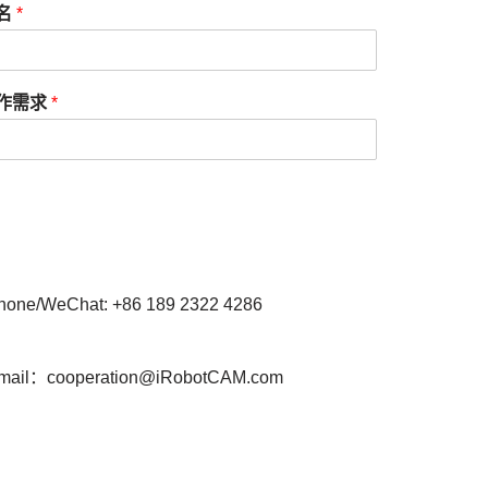
名
*
作需求
*
hone/WeChat: +86 189 2322 4286
mail：cooperation@iRobotCAM.com