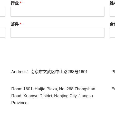
行业
*
姓
邮件
*
合
Address：南京市玄武区中山路268号1601
P
Room 1601, Huijie Plaza, No. 268 Zhongshan
E
d
Road, Xuanwu District, Nanjing City, Jiangsu
Province.